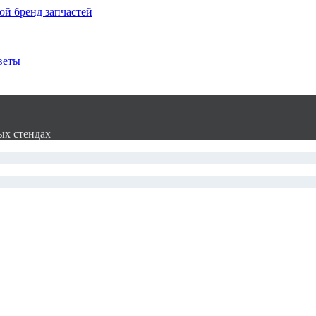
ой бренд запчастей
веты
ых стендах